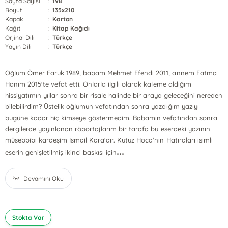
Sayfa Sayısı
:
198
Boyut
:
135x210
Kapak
:
Karton
Kağıt
:
Kitap Kağıdı
Orjinal Dili
:
Türkçe
Yayın Dili
:
Türkçe
Oğlum Ömer Faruk 1989, babam Mehmet Efendi 2011, annem Fatma
Hanım 2015'te vefat etti. Onlarla ilgili olarak kaleme aldığım
hissiyatımın yıllar sonra bir risale halinde bir araya geleceğini nereden
bilebilirdim? Üstelik oğlumun vefatından sonra yazdığım yazıyı
bugüne kadar hiç kimseye göstermedim. Babamın vefatından sonra
dergilerde yayınlanan röportajlarım bir tarafa bu eserdeki yazının
müsebbibi kardeşim İsmail Kara'dır. Kutuz Hoca'nın Hatıraları isimli
...
eserin genişletilmiş ikinci baskısı için
Devamını Oku
Stokta Var