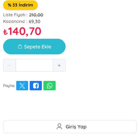
% 33 İndirim
210,00
Liste Fiyatı :
69,30
Kazancınız :
140,70
₺
Sepete Ekle
Paylaş
Giriş Yap