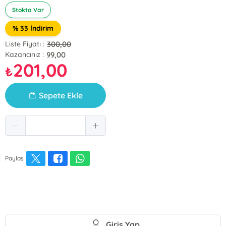
Stokta Var
% 33 İndirim
300,00
Liste Fiyatı :
99,00
Kazancınız :
201,00
₺
Sepete Ekle
Paylaş
Giriş Yap