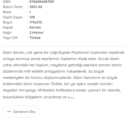
ISBN
:
9786054487011
Basım Tarihi
:
2012-02
Baskı
:
1
Sayfa Sayısı
:
128
Boyut
:
175x215
Kapak
:
Karton
Kağıt
:
2.Hamur
Yayın Dili
:
Türkçe
İslam Sanatı, çok geniş bir coğrafyada Müslüman toplumlar nezdinde
ortaya konmuş sanat eserlerinin toplamını ifade eder. Ancak İslam
çatısı altındaki her toplum, meydana getirdiği eserlere zaman-zemin
düzleminde milli estetik anlayışlarını nakşederek, bu büyük
medeniyetin bir kolunu oluşturmuşlardır. İslam Sanatının en büyük
kollarından birini oluşturan Türkler, bin yılı aşkın süredir sınırları
Asyadan Avrupaya, Afrikadan Kafkaslara kadar uzanan bir alanda,
...
bulundukları bölgelerin unutulmaz ve v
Devamını Oku