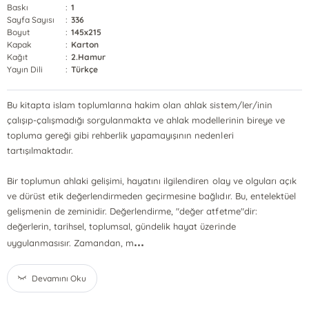
Baskı
:
1
Sayfa Sayısı
:
336
Boyut
:
145x215
Kapak
:
Karton
Kağıt
:
2.Hamur
Yayın Dili
:
Türkçe
Bu kitapta islam toplumlarına hakim olan ahlak sistem/ler/inin
çalışıp-çalışmadığı sorgulanmakta ve ahlak modellerinin bireye ve
topluma gereği gibi rehberlik yapamayışının nedenleri
tartışılmaktadır.
Bir toplumun ahlaki gelişimi, hayatını ilgilendiren olay ve olguları açık
ve dürüst etik değerlendirmeden geçirmesine bağlıdır. Bu, entelektüel
gelişmenin de zeminidir. Değerlendirme, "değer atfetme"dir:
değerlerin, tarihsel, toplumsal, gündelik hayat üzerinde
...
uygulanmasısır. Zamandan, m
Devamını Oku