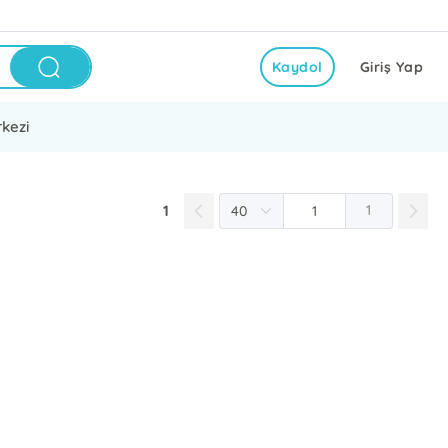
Kaydol
Giriş Yap
kezi
1
1