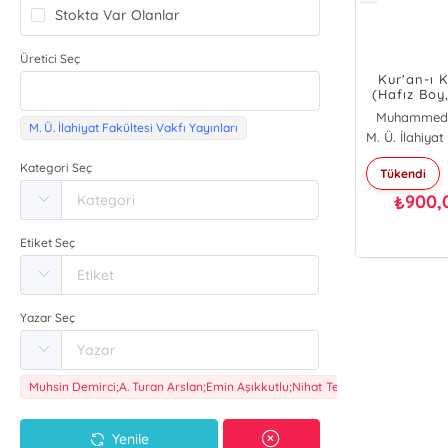
Stokta Var Olanlar
Üretici Seç
Kur'an-ı 
(Hafız Boy
Kağıt
Muhammed
M. Ü. İlahiyat Fakültesi Vakfı Yayınları
Kategori Seç
Tükendi
900,
₺
Etiket Seç
Yazar Seç
Muhsin Demirci;A. Turan Arslan;Emin Aşıkkutlu;Nihat Temel
Yenile