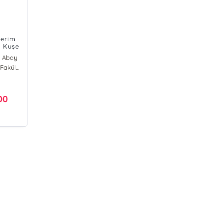
Kerim
, Kuşe
)
 Abay
M. Ü. İlahiyat Fakültesi Vakfı Yayınları
00