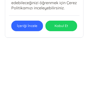
edebileceğinizi öğrenmek için Çerez
Politikamızı inceleyebilirsiniz.
İçeriği İncele
Kabul Et
Emin Yayınları
Uludağ Üniv. İlahiyat Fak. Fethiye Mah. Kırlangıç Sok. No: 11/B