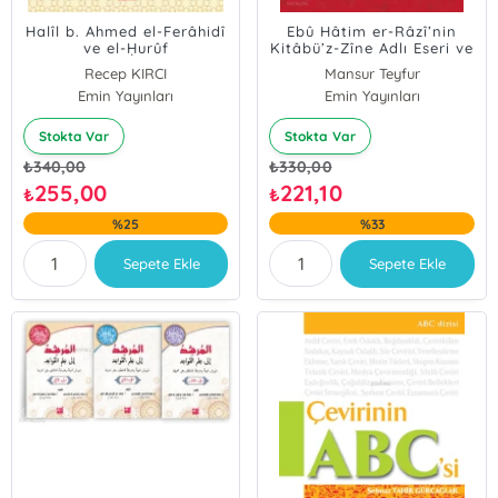
Halîl b. Ahmed el-Ferâhidî
Ebû Hâtim er-Râzî’nin
ve el-Ḥurûf
Kitâbü’z-Zîne Adlı Eseri ve
Arap Anlambilimindeki
Recep KIRCI
Mansur Teyfur
Yeri
Emin Yayınları
Emin Yayınları
Stokta Var
Stokta Var
₺
340,00
₺
330,00
255,00
221,10
₺
₺
%25
%33
Sepete Ekle
Sepete Ekle