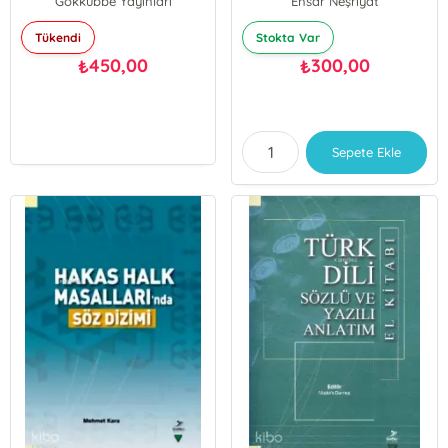
Gökkubbe Yayınları
Ensar Neşriyat
Tükendi
Stokta Var
450,00
300,00
₺
₺
Sepete Ekle