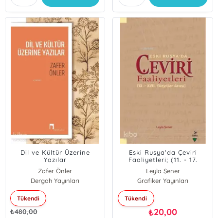
Dil ve Kültür Üzerine
Eski Rusya'da Çeviri
Yazılar
Faaliyetleri; (11. - 17.
Yüzyıllar Arası)
Zafer Önler
Leyla Şener
Dergah Yayınları
Grafiker Yayınları
Tükendi
Tükendi
20,00
₺
₺
480,00