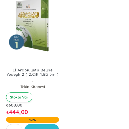
El Arabiyyetü Beyne
Yedeyk 2 ( 2.Cilt 1.Bölüm )
-
Tekin Kitabevi
Stokta Var
₺
600,00
444,00
₺
%26