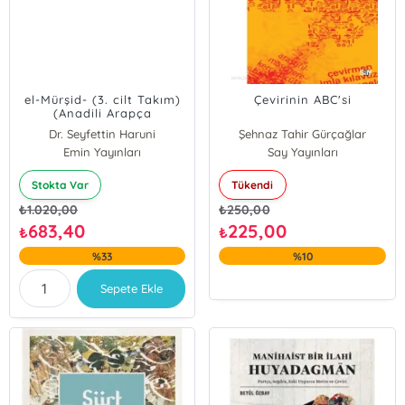
el-Mürşid- (3. cilt Takım)
Çevirinin ABC'si
(Anadili Arapça
Olmayanlar İçin Sarf-
Dr. Seyfettin Haruni
Şehnaz Tahir Gürçağlar
Nahiv Dersleri)
Emin Yayınları
Mohamad Abdulrahman Abo Hamo
Say Yayınları
Stokta Var
Tükendi
₺
1.020,00
₺
250,00
683,40
225,00
₺
₺
%33
%10
Sepete Ekle