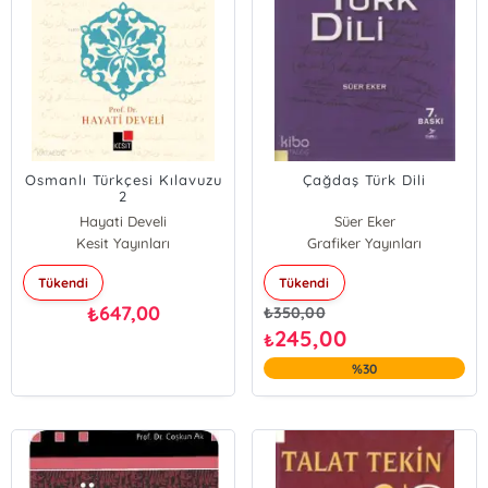
Osmanlı Türkçesi Kılavuzu
Çağdaş Türk Dili
2
Hayati Develi
Süer Eker
Kesit Yayınları
Grafiker Yayınları
Tükendi
Tükendi
647,00
₺
₺
350,00
245,00
₺
%30