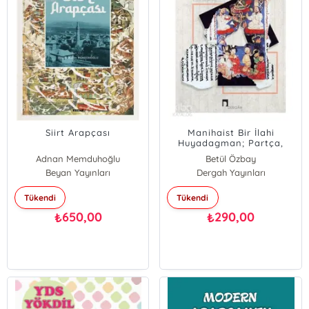
Siirt Arapçası
Manihaist Bir İlahi
Huyadagman; Partça,
Soğdca, Eski Uygurca
Adnan Memduhoğlu
Betül Özbay
Metin ve Çeviri
Beyan Yayınları
Dergah Yayınları
Tükendi
Tükendi
650,00
290,00
₺
₺