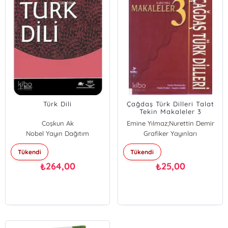
Türk Dili
Çağdaş Türk Dilleri Talat
Tekin Makaleler 3
Coşkun Ak
Emine Yılmaz;Nurettin Demir
Nobel Yayın Dağıtım
Grafiker Yayınları
Emine Yılmaz
Nurettin Demir
Tükendi
Tükendi
264,00
25,00
₺
₺