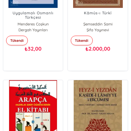
Uygulamalı Osmanlı
Kâmûs-ı Türkî
Türkçesi
Menderes Coşkun
Şemseddin Sami
Dergah Yayınları
Şifa Yayınevi
Tükendi
Tükendi
32,00
2.000,00
₺
₺