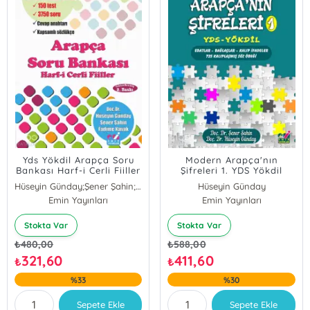
Yds Yökdil Arapça Soru
Modern Arapça'nın
Bankası Harf-i Cerli Fiiller
Şifreleri 1. YDS Yökdil
Hüseyin Günday;Şener Şahin;Fadime Kavak
Hüseyin Günday
Emin Yayınları
Emin Yayınları
Şener Şahin
Stokta Var
Stokta Var
₺
480,00
₺
588,00
321,60
411,60
₺
₺
%33
%30
Sepete Ekle
Sepete Ekle