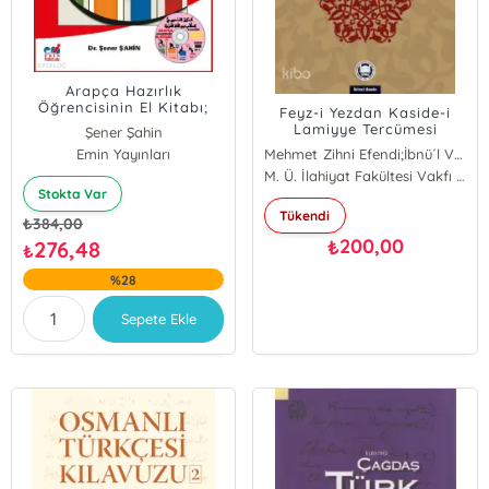
Arapça Hazırlık
Öğrencisinin El Kitabı;
Feyz-i Yezdan Kaside-i
ARAPÇA
Lamiyye Tercümesi
Şener Şahin
Emin Yayınları
Mehmet Zihni Efendi;İbnü´l Verdi
Mehmet Zihni Efendi
M. Ü. İlahiyat Fakültesi Vakfı Yayınları
Stokta Var
İbnü´l Verdi
Tükendi
₺
384,00
200,00
₺
276,48
₺
%28
Sepete Ekle