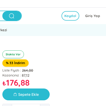
Kaydol
Giriş Yap
kezi
Stokta Var
% 33 İndirim
264,00
Liste Fiyatı :
87,12
Kazancınız :
176,88
₺
Sepete Ekle