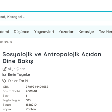
ademi
Düşünce
Yayınevleri
Yazarlar
Kırtasiye
Tez Mer
ne Bakış
Sosyolojik ve Antropolojik Açıdan
Dine Bakış
Aliye Çınar
Emin Yayınları
Dinler Tarihi
ISBN
:
9789944404532
Basım Tarihi
:
2009-01
Baskı
:
1
Sayfa Sayısı
:
303
Boyut
:
135x210
Kapak
:
Karton