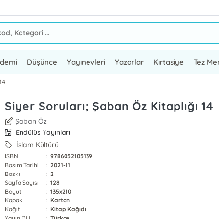
ademi
Düşünce
Yayınevleri
Yazarlar
Kırtasiye
Tez Mer
14
Siyer Soruları; Şaban Öz Kitaplığı 14
Şaban Öz
Endülüs Yayınları
İslam Kültürü
ISBN
:
9786052105139
Basım Tarihi
:
2021-11
Baskı
:
2
Sayfa Sayısı
:
128
Boyut
:
135x210
Kapak
:
Karton
Kağıt
:
Kitap Kağıdı
Yayın Dili
:
Türkçe