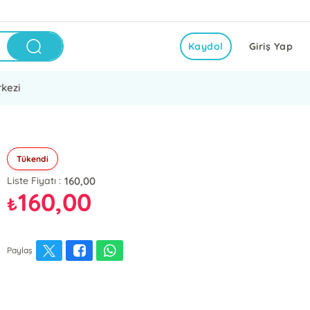
Kaydol
Giriş Yap
kezi
Tükendi
160,00
Liste Fiyatı :
160,00
₺
Paylaş