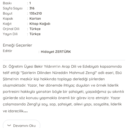
Baskı
:
1
Sayfa Sayısı
:
316
Boyut
:
135x210
Kapak
:
Karton
Kağıt
:
Kitap Kağıdı
Orjinal Dili
:
Türkçe
Yayın Dili
:
Türkçe
Emeği Geçenler
Editör
:
Hidayet ZERTÜRK
Dr. Öğretim Üyesi Bekir Yıldırım'ın Arap Dili ve Edebiyatı kapsamında
telif ettiği "Şairlerin Dilinden Nûreddin Mahmud Zengî" adlı eseri, Ebû
Şâme'nin mezkûr kişi hakkında toplayıp derlediği şiirlerden
oluşmaktadır. Yazar, her dönemde ihtiyaç duyulan ve örnek liderlik
portresini hakkıyla yansıtan böyle bir şahsiyeti, yaşadığımız şu sıkıntılı
günlerde söz konusu yapmakla önemli bir görev icra etmiştir. Yazar
çalışmasında Zengî'yi soy, sop, şahsiyet, ailevi yapı, sosyalite, liderlik
...
ve idarecilik
Devamını Oku