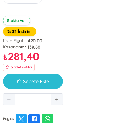
Stokta Var
% 33 İndirim
420,00
Liste Fiyatı :
138,60
Kazancınız :
281,40
₺
5
adet satıldı
Sepete Ekle
Paylaş