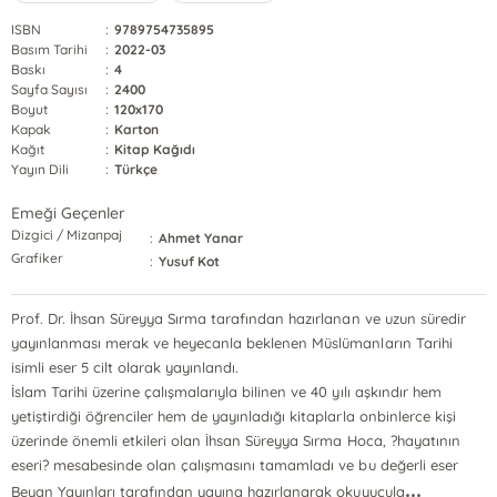
ISBN
:
9789754735895
Basım Tarihi
:
2022-03
Baskı
:
4
Sayfa Sayısı
:
2400
Boyut
:
120x170
Kapak
:
Karton
Kağıt
:
Kitap Kağıdı
Yayın Dili
:
Türkçe
Emeği Geçenler
Dizgici / Mizanpaj
:
Ahmet Yanar
Grafiker
:
Yusuf Kot
Prof. Dr. İhsan Süreyya Sırma tarafından hazırlanan ve uzun süredir
yayınlanması merak ve heyecanla beklenen Müslümanların Tarihi
isimli eser 5 cilt olarak yayınlandı.
İslam Tarihi üzerine çalışmalarıyla bilinen ve 40 yılı aşkındır hem
yetiştirdiği öğrenciler hem de yayınladığı kitaplarla onbinlerce kişi
üzerinde önemli etkileri olan İhsan Süreyya Sırma Hoca, ?hayatının
eseri? mesabesinde olan çalışmasını tamamladı ve bu değerli eser
...
Beyan Yayınları tarafından yayına hazırlanarak okuyucula