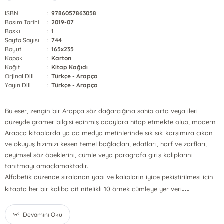
ISBN
:
9786057863058
Basım Tarihi
:
2019-07
Baskı
:
1
Sayfa Sayısı
:
744
Boyut
:
165x235
Kapak
:
Karton
Kağıt
:
Kitap Kağıdı
Orjinal Dili
:
Türkçe - Arapça
Yayın Dili
:
Türkçe - Arapça
Bu eser, zengin bir Arapça söz dağarcığına sahip orta veya ileri
düzeyde gramer bilgisi edinmiş adaylara hitap etmekte olup, modern
Arapça kitaplarda ya da medya metinlerinde sık sık karşımıza çıkan
ve okuyuş hızımızı kesen temel bağlaçları, edatları, harf ve zarfları,
deyimsel söz öbeklerini, cümle veya paragrafa giriş kalıplarını
tanıtmayı amaçlamaktadır.
Alfabetik düzende sıralanan yapı ve kalıpların iyice pekiştirilmesi için
...
kitapta her bir kalıba ait nitelikli 10 örnek cümleye yer veri
Devamını Oku