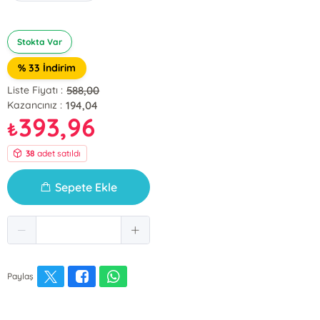
Stokta Var
% 33 İndirim
588,00
Liste Fiyatı :
194,04
Kazancınız :
393,96
₺
38
adet satıldı
Sepete Ekle
Paylaş