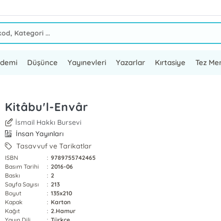
ademi
Düşünce
Yayınevleri
Yazarlar
Kırtasiye
Tez Mer
Kitâbu'l-Envâr
İsmail Hakkı Bursevi
İnsan Yayınları
Tasavvuf ve Tarikatlar
ISBN
:
9789755742465
Basım Tarihi
:
2016-06
Baskı
:
2
Sayfa Sayısı
:
213
Boyut
:
135x210
Kapak
:
Karton
Kağıt
:
2.Hamur
Yayın Dili
:
Türkçe