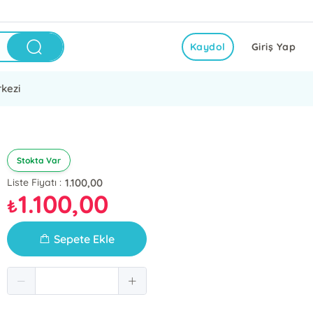
Kaydol
Giriş Yap
kezi
Stokta Var
1.100,00
Liste Fiyatı :
1.100,00
₺
Sepete Ekle