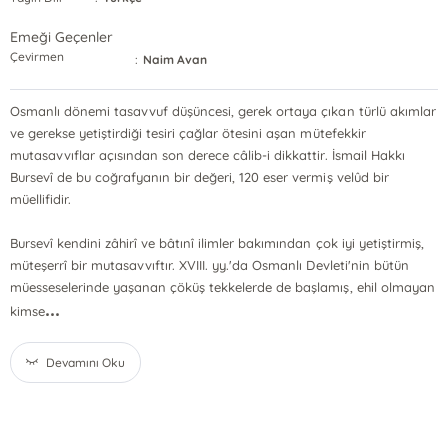
Emeği Geçenler
Çevirmen
:
Naim Avan
Osmanlı dönemi tasavvuf düşüncesi, gerek ortaya çıkan türlü akımlar
ve gerekse yetiştirdiği tesiri çağlar ötesini aşan mütefekkir
mutasavvıflar açısından son derece câlib-i dikkattir. İsmail Hakkı
Bursevî de bu coğrafyanın bir değeri, 120 eser vermiş velûd bir
müellifidir.
Bursevî kendini zâhirî ve bâtınî ilimler bakımından çok iyi yetiştirmiş,
müteşerrî bir mutasavvıftır. XVIII. yy.'da Osmanlı Devleti'nin bütün
müesseselerinde yaşanan çöküş tekkelerde de başlamış, ehil olmayan
...
kimse
Devamını Oku