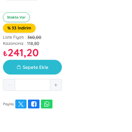
Stokta Var
% 33 İndirim
360,00
Liste Fiyatı :
118,80
Kazancınız :
241,20
₺
Sepete Ekle
Paylaş