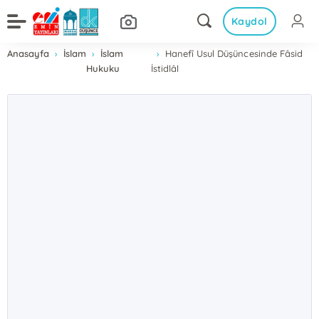
Kaydol
Anasayfa
İslam
İslam
Hanefî Usul Düşüncesinde Fâsid
Hukuku
İstidlâl