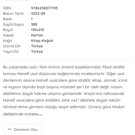
ISBN
:
9786258077193
Basım Tarihi
:
2022-09
Baskı
:
1
Sayfa Sayısı
:
300
Boyut
:
135x210
Kapak
:
Karton
Kağıt
:
Kitap Kağıdı
Orjinal Dili
:
Türkçe
Yayın Dili
:
Türkçe
Bu çalışmada usûl-ı fıkıh ilminin önemli başlıklarından fâsid istidlâl
konusu Hanefî usul düşüncesi bağlamında incelenmiştir. Diğer usul
âlimlerinin aksine Hanefî usulcülere göre istidlâl; kitap, sünnet, icmâ
ve kıyasın dışında başlı başına müstakil şer‘î bir delil değil, nassın
delâletine dayalı hükme ulaşma yöntemidir. Araştırma neticesinde
Hanefî usulcülere göre istidlâlin, lafzî vaz‘î delâlete dayalı hüküm
istinbat etme yöntemi olduğu tespit edilmiştir. Onlara göre hitabın
...
delâletinde müteke
Devamını Oku