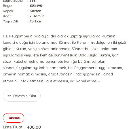
Sayfa Sayısı
:
568
Boyut
:
135x195
Kapak
:
Karton
Kağıt
:
2.Hamur
Yayın Dili
:
Türkçe
Hz. Peygamberin bağlayıcı din olarak yaptığı uygulama Kuranın
kendisi olduğu için bu anlamda Sünnet ile Kuran, madalyonun iki yüzü
gibidir. Kuran, vahyin sözel anlatımıdır, Sünnet bu sözel anlatımın
uygulaması veya ete kemiğe bürünmesidir. Dolayısıyla Kuranı, yani
sözeli kabul etmek ama bunun ete kemiğe bürünmesi olan
sünneti/uygulamayı kabul etmemek, Hz. Peygamberin uygulamasını,
örneğin namaz kılmasını, oruç tutmasını, hac yapmasını, cihad
...
etmesini, infak etmesini, gusletmesini, vd. kabul etme
Devamını Oku
Tükendi
400,00
Liste Fiyatı :