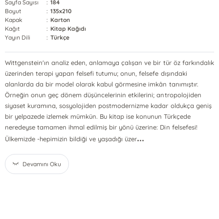
Sayfa Sayısı
:
184
Boyut
:
135x210
Kapak
:
Karton
Kağıt
:
Kitap Kağıdı
Yayın Dili
:
Türkçe
Wittgenstein'ın analiz eden, anlamaya çalışan ve bir tür öz farkındalık
üzerinden terapi yapan felsefi tutumu; onun, felsefe dışındaki
alanlarda da bir model olarak kabul görmesine imkân tanımıştır.
Örneğin onun geç dönem düşüncelerinin etkilerini; antropolojiden
siyaset kuramına, sosyolojiden postmodernizme kadar oldukça geniş
bir yelpazede izlemek mümkün. Bu kitap ise konunun Türkçede
neredeyse tamamen ihmal edilmiş bir yönü üzerine: Din felsefesi!
...
Ülkemizde -hepimizin bildiği ve yaşadığı üzer
Devamını Oku