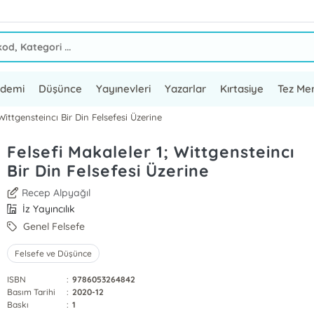
ademi
Düşünce
Yayınevleri
Yazarlar
Kırtasiye
Tez Mer
Wittgensteincı Bir Din Felsefesi Üzerine
Felsefi Makaleler 1; Wittgensteincı
Bir Din Felsefesi Üzerine
Recep Alpyağıl
İz Yayıncılık
Genel Felsefe
Felsefe ve Düşünce
ISBN
:
9786053264842
Basım Tarihi
:
2020-12
Baskı
:
1