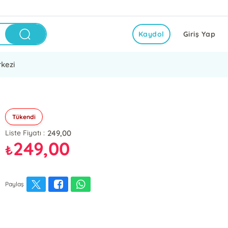
Kaydol
Giriş Yap
kezi
Tükendi
249,00
Liste Fiyatı :
249,00
₺
Paylaş