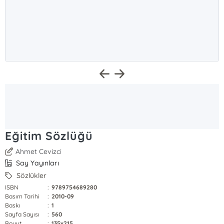
Eğitim Sözlüğü
Ahmet Cevizci
Say Yayınları
Sözlükler
ISBN
:
9789754689280
Basım Tarihi
:
2010-09
Baskı
:
1
Sayfa Sayısı
:
560
Boyut
:
135x215