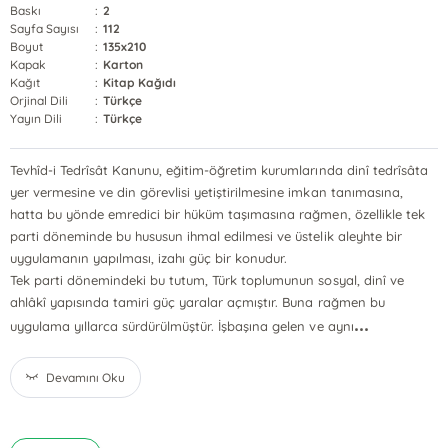
Baskı
:
2
Sayfa Sayısı
:
112
Boyut
:
135x210
Kapak
:
Karton
Kağıt
:
Kitap Kağıdı
Orjinal Dili
:
Türkçe
Yayın Dili
:
Türkçe
Tevhîd-i Tedrîsât Kanunu, eğitim-öğretim kurumlarında dinî tedrîsâta
yer vermesine ve din görevlisi yetiştirilmesine imkan tanımasına,
hatta bu yönde emredici bir hüküm taşımasına rağmen, özellikle tek
parti döneminde bu hususun ihmal edilmesi ve üstelik aleyhte bir
uygulamanın yapılması, izahı güç bir konudur.
Tek parti dönemindeki bu tutum, Türk toplumunun sosyal, dinî ve
ahlâkî yapısında tamiri güç yaralar açmıştır. Buna rağmen bu
...
uygulama yıllarca sürdürülmüştür. İşbaşına gelen ve aynı
Devamını Oku