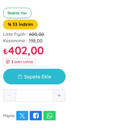
Stokta Var
% 33 İndirim
600,00
Liste Fiyatı :
198,00
Kazancınız :
402,00
₺
3
adet satıldı
Sepete Ekle
Paylaş