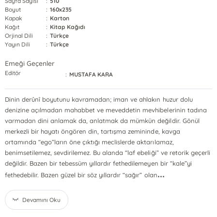
Sayfa Sayısı
:
510
Boyut
:
160x235
Kapak
:
Karton
Kağıt
:
Kitap Kağıdı
Orjinal Dili
:
Türkçe
Yayın Dili
:
Türkçe
Emeği Geçenler
Editör
:
MUSTAFA KARA
Dinin derûnî boyutunu kavramadan; iman ve ahlakın huzur dolu
denizine açılmadan mahabbet ve meveddetin mevhibelerinin tadına
varmadan dini anlamak da, anlatmak da mümkün değildir. Gönül
merkezli bir hayatı öngören din, tartışma zemininde, kavga
ortamında “ego”ların öne çıktığı meclislerde aktarılamaz,
benimsetilemez, sevdirilemez. Bu alanda “laf ebeliği” ve retorik geçerli
değildir. Bazen bir tebessüm yıllardır fethedilemeyen bir “kale”yi
...
fethedebilir. Bazen güzel bir söz yıllardır “sağır” olan
Devamını Oku