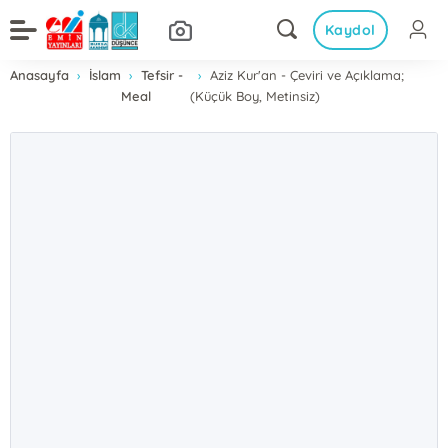
Kaydol
Anasayfa
İslam
Tefsir -
Aziz Kur'an - Çeviri ve Açıklama;
Meal
(Küçük Boy, Metinsiz)