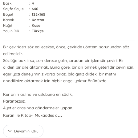
Baskı
:
4
Sayfa Sayısı
:
640
Boyut
:
125x165
Kapak
:
Karton
Kağıt
:
Kuşe
Yayın Dili
:
Türkçe
Bir çeviriden söz edilecekse, önce, çeviride yöntem sorunundan söz
edilmelidir.
Sözlüğe bakılırsa, son derece yalın, sıradan bir işlemdir çeviri: Bir
dilden bir dile aktarmak. Buna göre, bir dili bilmek yeterlidir çeviri için;
eğer yazı deneyiminiz varsa biraz, bildiğiniz dildeki bir metni
anadilinize aktarmak için hiçbir engel yoktur önünüzde.
Kur´anın aslına ve uslubuna en sâdık,
Parantezsiz,
Ayetler arasında göndermeler yapan,
...
Kuran ile Kitab-ı Mukaddes a
Devamını Oku