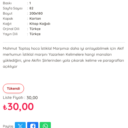
Baskı
:
1
Sayfa Sayısı
:
82
Boyut
:
200x180
Kapak
:
Karton
Kağıt
:
Kitap Kağıdı
Orjinal Dili
:
Türkçe
Yayın Dili
:
Türkçe
Mahmut Toptaş hoca İstiklal Marşımızı daha iyi anlayabilmek için Akif
merhumun İstiklal marşını Yazarken Kelimelere hangi manaları
yüklediğini, yine Akifin Şiirlerinden yola çıkarak kelime ve paragrafları
açıklıyor
Tükendi
30,00
Liste Fiyatı :
30,00
₺
Paylaş